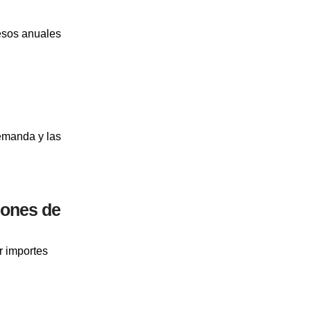
esos anuales
emanda y las
iones de
r importes