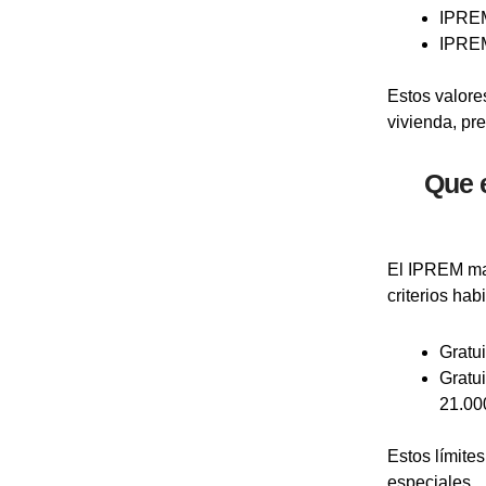
IPREM 
IPREM 
Estos valore
vivienda, pr
Que e
El IPREM mar
criterios hab
Gratui
Gratui
21.000
Estos límite
especiales.