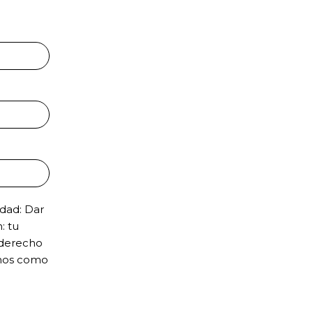
idad: Dar
: tu
 derecho
echos como