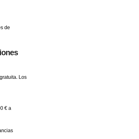
es de
ciones
gratuita. Los
00 € a
ancias