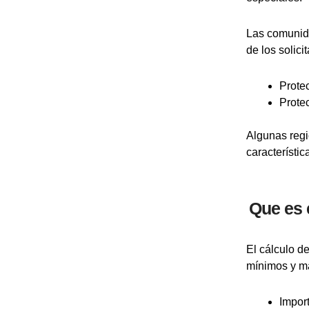
Las comunida
de los solic
Prote
Prote
Algunas regi
característic
Que es 
El cálculo d
mínimos y m
Impor