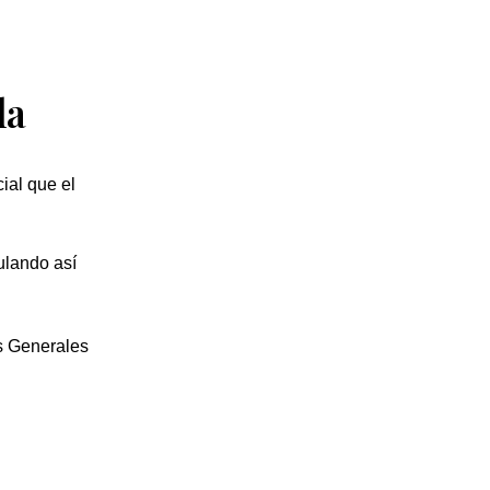
la
ial que el
ulando así
s Generales