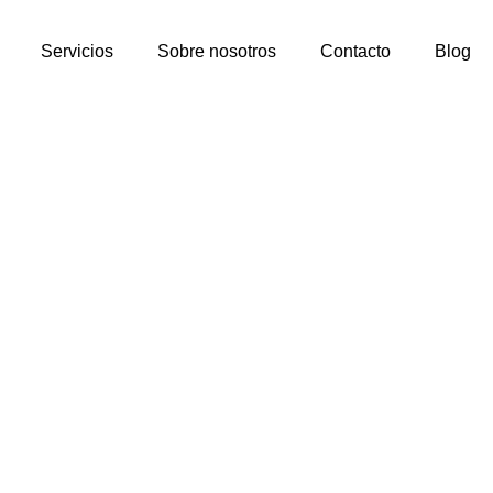
Servicios
Sobre nosotros
Contacto
Blog
cula?
ción? No
estros
opciones
ara ti.
estro