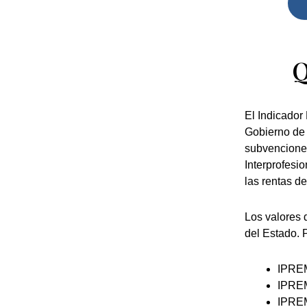
Q
El Indicador
Gobierno de 
subvenciones
Interprofesi
las rentas de
Los valores 
del Estado. P
IPREM
IPREM
IPREM