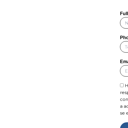
Ful
Ph
Ema
H
res
con
a a
se 