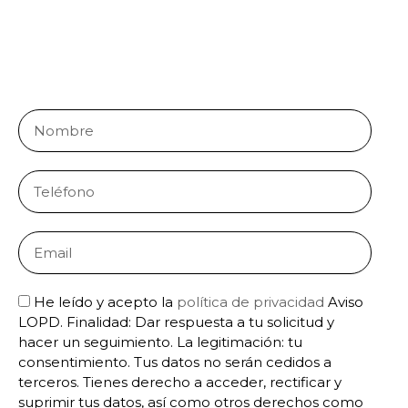
Te asesoramos para entender cada detalle, evitar errores y
maximizar tu premio. Contáctanos ya: llama, envía un
WhatsApp o rellena nuestro formulario y gestiona tu suerte
con expertos.
Full
Name
Phone
Email
He leído y acepto la
política de privacidad
Aviso
LOPD. Finalidad: Dar respuesta a tu solicitud y
hacer un seguimiento. La legitimación: tu
consentimiento. Tus datos no serán cedidos a
terceros. Tienes derecho a acceder, rectificar y
suprimir tus datos, así como otros derechos como