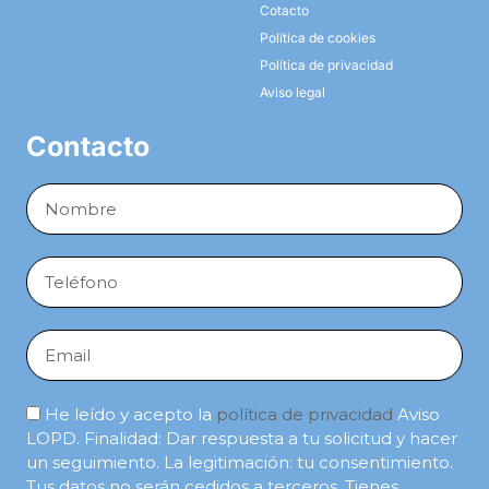
Cotacto
Política de cookies
Política de privacidad
Aviso legal
Contacto
Full
Name
Phone
Email
He leído y acepto la
política de privacidad
Aviso
LOPD. Finalidad: Dar respuesta a tu solicitud y hacer
un seguimiento. La legitimación: tu consentimiento.
Tus datos no serán cedidos a terceros. Tienes